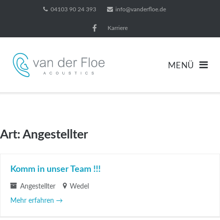
Direkt
04103 90 24 393
info@vanderfloe.de
zum
Karriere
Inhalt
Art:
Angestellter
Komm in unser Team !!!
Angestellter
Wedel
Mehr erfahren